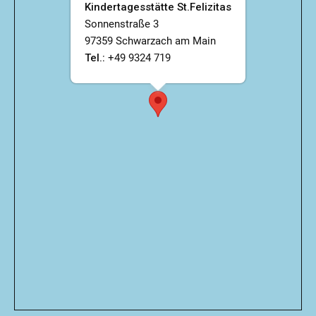
Kindertagesstätte St.Felizitas
Sonnenstraße 3
97359 Schwarzach am Main
Tel.
: +49 9324 719